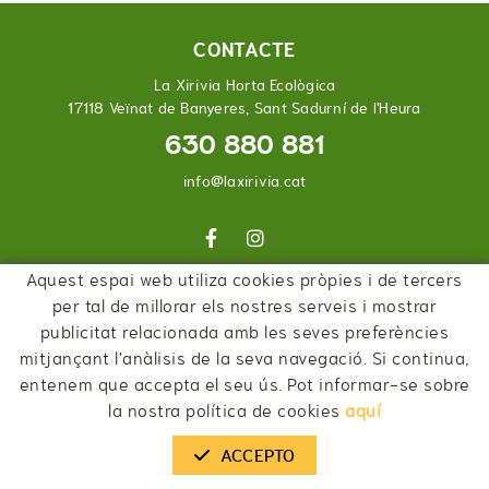
CONTACTE
La Xirivia Horta Ecològica
17118 Veïnat de Banyeres, Sant Sadurní de l'Heura
630 880 881
info@laxirivia.cat
Aquest espai web utiliza cookies pròpies i de tercers
per tal de millorar els nostres serveis i mostrar
POLÍTICA DE COOKIES
AVÍS LEGAL
CONDICIONS
publicitat relacionada amb les seves preferències
DECLARACIÓ D'ACCESSIBILITAT
mitjançant l'anàlisis de la seva navegació. Si continua,
entenem que accepta el seu ús. Pot informar-se sobre
la nostra política de cookies
aquí
ACCEPTO