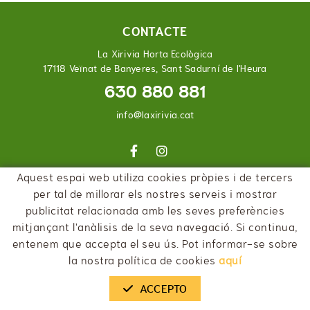
CONTACTE
La Xirivia Horta Ecològica
17118 Veïnat de Banyeres, Sant Sadurní de l'Heura
630 880 881
info@laxirivia.cat
Aquest espai web utiliza cookies pròpies i de tercers
per tal de millorar els nostres serveis i mostrar
POLÍTICA DE COOKIES
AVÍS LEGAL
CONDICIONS
publicitat relacionada amb les seves preferències
DECLARACIÓ D'ACCESSIBILITAT
mitjançant l'anàlisis de la seva navegació. Si continua,
entenem que accepta el seu ús. Pot informar-se sobre
la nostra política de cookies
aquí
ACCEPTO