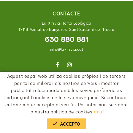
CONTACTE
La Xirivia Horta Ecològica
17118 Veïnat de Banyeres, Sant Sadurní de l'Heura
630 880 881
info@laxirivia.cat
Aquest espai web utiliza cookies pròpies i de tercers
per tal de millorar els nostres serveis i mostrar
POLÍTICA DE COOKIES
AVÍS LEGAL
CONDICIONS
publicitat relacionada amb les seves preferències
DECLARACIÓ D'ACCESSIBILITAT
mitjançant l'anàlisis de la seva navegació. Si continua,
entenem que accepta el seu ús. Pot informar-se sobre
la nostra política de cookies
aquí
ACCEPTO