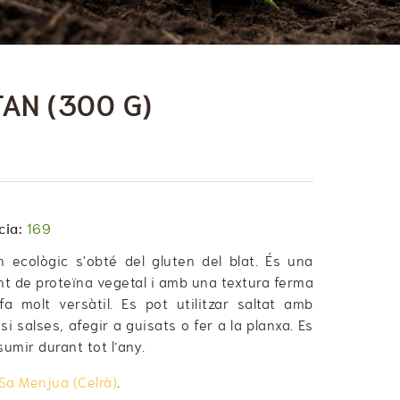
TAN (300 G)
cia:
169
an ecològic s'obté del gluten del blat. És una
nt de proteïna vegetal i amb una textura ferma
fa molt versàtil. Es pot utilitzar saltat amb
si salses, afegir a guisats o fer a la planxa. Es
umir durant tot l’any.
Sa Menjua (Celrà)
.