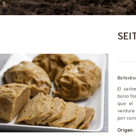
SEI
Referèn
El seit
bona fo
que el 
verdure 
pot cons
Origen
: