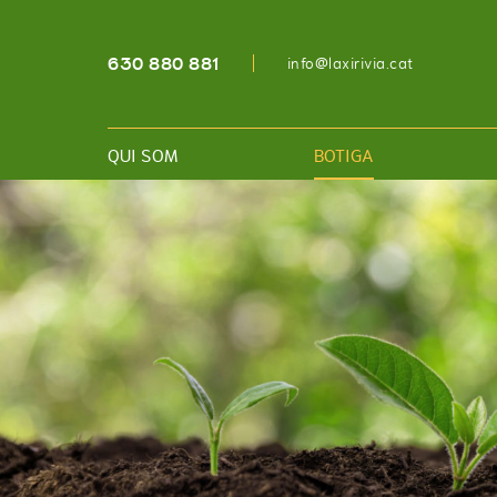
630 880 881
info@laxirivia.cat
QUI SOM
BOTIGA
BOTIGA
FRUITES ECOLÒGIQUES
VERDURES ECOLÒGIQU
ALTRES PRODUCTES